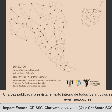
Una vez publicada la revista, el texto integro de todos los artículos 
www.rips.cop.es
Impact Factor JCR SSCI Clarivate 2024
= 2.8 (Q1)/
CiteScore SC