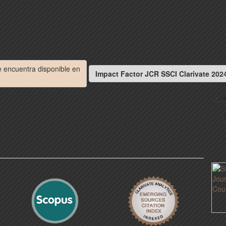
se encuentra disponible en
Impact Factor JCR SSCI Clarivate 202
igación en Psicología y Salud y de la Federación Iberoamericana
) y ESCI (Web of Science de Thomson Reuters).