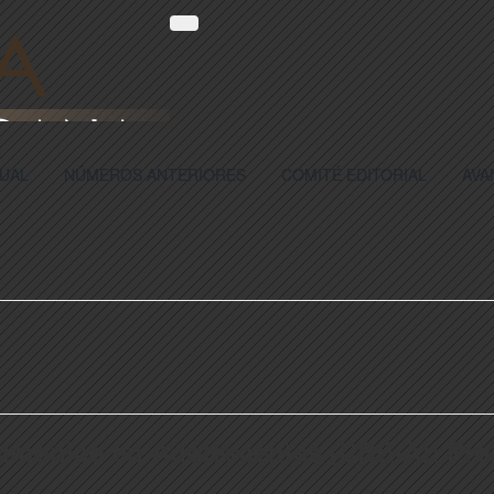
UAL
NÚMEROS ANTERIORES
COMITÉ EDITORIAL
AVA
aimónico en Adolescentes (CBE-A): Pro