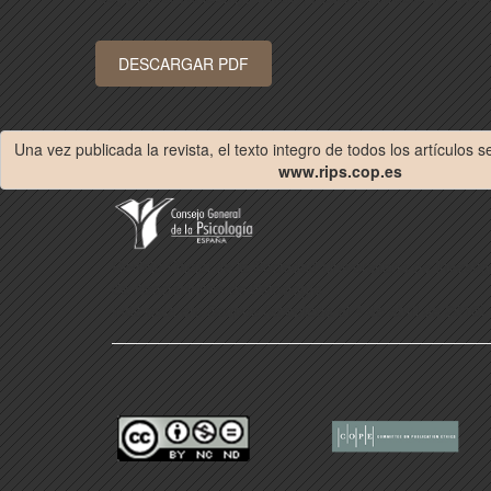
DESCARGAR PDF
Una vez publicada la revista, el texto integro de todos los artículos 
www.rips.cop.es
Revista Oficial de la Sociedad Universitaria de Invest
de Asociaciones de Psicología
Indexada en: Scopus (aceptada el 4 de abril de 2016