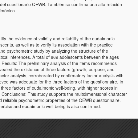
 del cuestionario QEWB. También se confirma una alta relación
aimónico.
y the evidence of validity and reliability of the eudaimonic
ents, as well as to verify its association with the practice
and psychometric study by analyzing the structure of the
tistical inferences. A total of 869 adolescents between the ages
. Results: The preliminary analysis of the items recommends
vealed the existence of three factors (growth, purpose, and
factor analysis, corroborated by confirmatory factor analysis with
ieved was adequate for the three factors of the questionnaire. In
e three factors of eudaimonic well-being, with higher scores in
. Conclusions: This study supports the multidimensional character
and reliable psychometric properties of the QEWB questionnaire.
xercise and eudaimonic well-being is also confirmed.
Práctica de ejercicio físico; Calidad de vida.
ce of physical exercise; Quality of life.