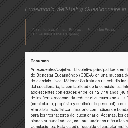
Eudaimonic Well-Being Questionnaire in
2
Víctor Domínguez1 e Iago Portela
1Consellería de Cultura, Educación, Formación Profesional e 
2 Universidad Isabel I (España)
Recibido:
Recibido: 09-10-2023 Aceptado: 30-11-20
Resumen
Antecedentes/Objetivo: El objetivo principal fue identif
de Bienestar Eudaimónico (CBE-A) en una muestra de a
de ejercicio físico. Método: Se trata de un estudio ins
del cuestionario, la confiabilidad de la consistencia in
adolescentes con edades entre los 12 y 18 años (46.1
de los ítems recomienda reducir el cuestionario a 17 í
(crecimiento, propósito y sentimiento personal) con fue
el análisis factorial confirmatorio con índices de bo
para los tres factores del cuestionario. Además, los da
bienestar eudaimónico, con puntuaciones más altas en 
Conclusiones: Este estudio respalda el carácter mult