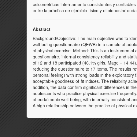
psicométricas internamente consistentes y confiables
entre la práctica de ejercicio físico y el bienestar eud
Abstract
Background/Objective: The main objective was to identif
well-being questionnaire (QEWB) in a sample of adolesc
of physical exercise. Method: This is an instrumental 
questionnaire, internal consistency reliability and sta
of 12 and 18 participated (46.1% girls, Mage = 14.44)
reducing the questionnaire to 17 items. The results re
personal feeling) with strong loads in the exploratory 
acceptable goodness-of-fit indices. The reliability ach
addition, the data confirm significant differences in th
adolescents who practice physical exercise frequently
of eudaimonic well-being, with internally consistent 
A high relationship between the practice of physical e
Palabras clave:
Fiabilidad; Validez; Estructura factorial; 
Keywords:
Reliability; Validity; Factorial structure; Practi