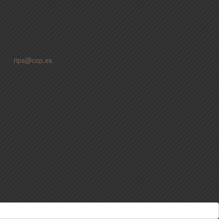
ONTACTO
rección:
c/ Conde de Peñalver 45, 5º
8006 Madrid
eléfono:
91 444 90 20
ax:
91 309 56 15
ail:
rips@cop.es
a y Salud
ISSN: 2171-2069 - ISSNe: 1989-9246