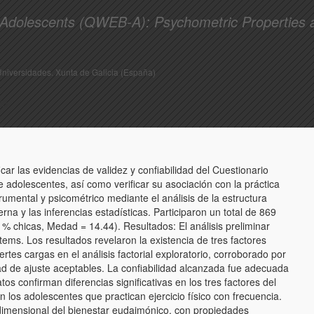
 Adolescents (QWEB-A): Psychometric Properties 
Universidades. Xunta de Galicia (España)
23
icar las evidencias de validez y confiabilidad del Cuestionario
dolescentes, así como verificar su asociación con la práctica
trumental y psicométrico mediante el análisis de la estructura
terna y las inferencias estadísticas. Participaron un total de 869
% chicas, Medad = 14.44). Resultados: El análisis preliminar
tems. Los resultados revelaron la existencia de tres factores
rtes cargas en el análisis factorial exploratorio, corroborado por
ndad de ajuste aceptables. La confiabilidad alcanzada fue adecuada
tos confirman diferencias significativas en los tres factores del
los adolescentes que practican ejercicio físico con frecuencia.
idimensional del bienestar eudaimónico, con propiedades