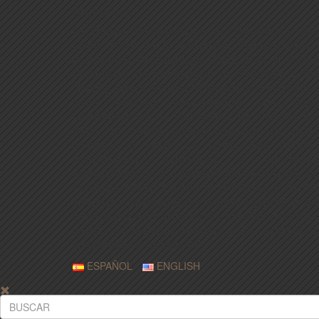
INFORMACIÓN
La Revista Iberoamericana de Psicología y Salu
revista oficial de la Federación Iberoamericana 
Asociaciones de Psicología (FIAP) y de la Socied
Universitaria de Investigación en Psicología y Sa
(SUIPS) publica artículos bibliométricos y empíricos 
como revisiones meta-analíticas sobre tópic
relacionados con la Psicología y las Ciencias de 
Salud. La revista publica originales en españo
portugués o inglés. La revista está dirigida
investigadores, académicos y profesionale
especialmente de la comunidad Iberoamericana, de 
Psicología y de las Ciencias de la Salud (e.g., medici
enfermería, fisioterapia) con el objetivo general de ser
como puente entre estas áreas y transferir conocimie
basado en evidencia científica a los académicos
profesionales en tiempo real.
ESPAÑOL
ENGLISH