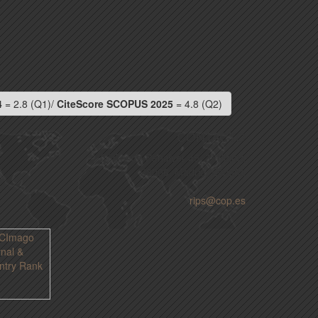
4
= 2.8 (Q1)/
CiteScore SCOPUS 2025
= 4.8 (Q2)
CONTACTO
C/ Conde Peñalver 45, 3ª Planta
28006, Madrid, España
rips@cop.es