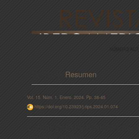
NÚMERO ACT
Resumen
Resumen
Vol. 15. Núm. 1. Enero. 2024. Pp. 38-45
https://doi.org/10.23923/j.rips.2024.01.074
Cuestionario de Bienestar Eud
Estandarización