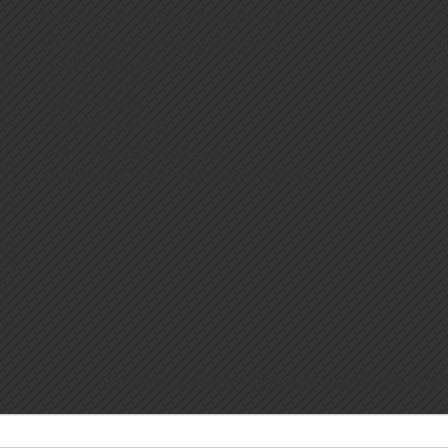
Revista Iberoamericana de Psicología y Salud
C
d,
Director: Ramón González Cabanach
Di
de
Directores Asociados:
2
ad
Francisca Fariña
T
lud
Telmo Baptista
F
así
José Carlos Núñez.
Em
os
Editor: Ramón G. Cabanach
la
Frecuencia: 2 números al año (semestral)
l,
 a
s,
la
na,
vir
nto
 y
Bienvenidos a
Revista Iberoamericana de Psicologí